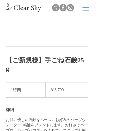
【ご新規様】手ごね石鹸25
g
3,700
円
1時間
1
￥3,700
時
詳細
お肌に優しい石鹸をベースにお好みのハーブウ
ォーター､精油をブレンドします。お好みでハー
ブや、ハーブパウダーを入れて、スクラブ石鹸